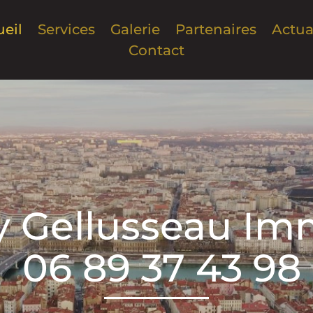
eil
Services
Galerie
Partenaires
Actua
Contact
 Gellusseau Imm
06 89 37 43 98