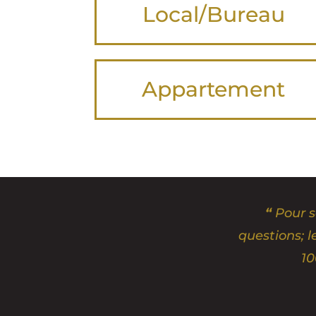
Local/Bureau
Appartement
“
Pour s
questions; l
10