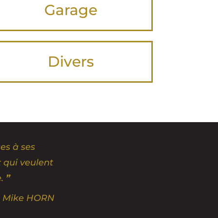
Garage
Divers
es à ses
x qui veulent
e.
”
Mike HORN