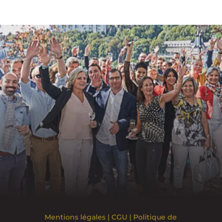
Mentions légales
|
CGU
|
Politique de